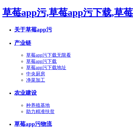
草莓app污,草莓app污下载,草
关于草莓app污
产业链
草莓app污下载无限看
草莓app污下载
草莓app污下载地址
中央厨房
净菜加工
农业建设
种养殖基地
助力精准扶贫
草莓app污物流