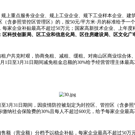
规上重点服务业企业、规上工业企业、规下工业样本企业、建筑
控区（含参照管控区管理区）的，按50元/平方米·月的标准给予一
，每家企业补贴最高不超过50万元；国家高新技术企业、上年度科
：区科技创新局、区工业和信息化局、区住房建设局、区文
主与租户共克时艰，协商免租、减租、缓租。对南山区商
1日至3月31日期间减免租金总额的30%给予经营管理主体最高200
2月1日至3月31日期间，因疫情防控被划定为封控区、管控区
缴纳社会保险费的30%且每人不超过600元，给予每家企业最高不
年实现销售额（营业额）分档予以稳企补贴，每家企业最高不超过50万元