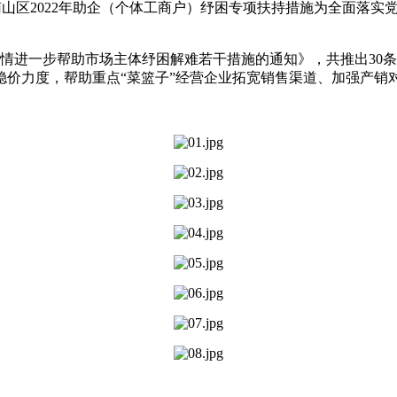
山区28南山区2022年助企（个体工商户）纾困专项扶持措施为全面落实党中央
疫情进一步帮助市场主体纾困解难若干措施的通知》，共推出30
度，帮助重点“菜篮子”经营企业拓宽销售渠道、加强产销对接